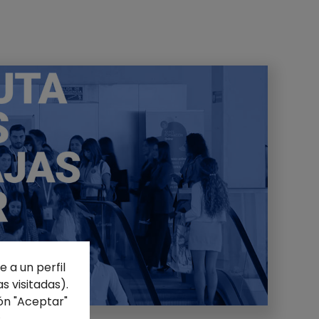
 a un perfil
s visitadas).
ón "Aceptar"
s
.