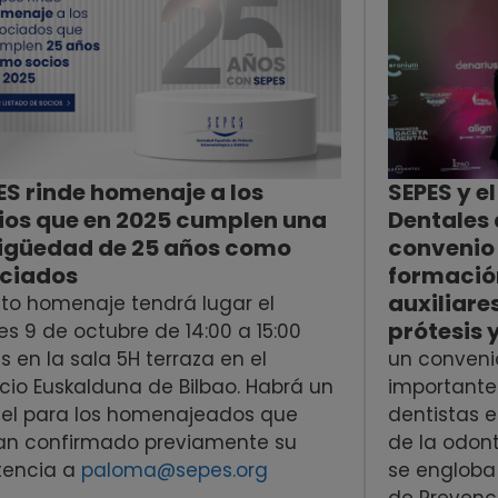
SEPES y e
ES rinde homenaje a los
Dentales 
ios que en 2025 cumplen una
convenio 
igüedad de 25 años como
formación
ciados
auxiliare
cto homenaje tendrá lugar el
prótesis y
es 9 de octubre de 14:00 a 15:00
un conveni
s en la sala 5H terraza en el
importante 
cio Euskalduna de Bilbao. Habrá un
dentistas e
el para los homenajeados que
de la odont
an confirmado previamente su
se engloba
tencia a
paloma@sepes.org