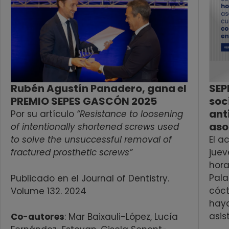
Rubén Agustín Panadero, gana el
SEP
PREMIO SEPES GASCÓN 2025
soc
ant
Por su artículo
“Resistance to loosening
aso
of intentionally shortened screws used
to solve the unsuccessful removal of
El a
fractured prosthetic screws”
juev
hora
Pala
Publicado en el Journal of Dentistry.
cóct
Volume 132. 2024
hay
asis
Co-autores
: Mar Baixauli-López, Lucía