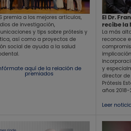
El Dr. Fr
S premia a los mejores artículos,
recibe la
dios de investigación,
nicaciones y tips sobre prótesis y
La más alta
tica, así como a proyectos de
reconoce en
ón social de ayuda a la salud
compromiso
odental.
implicació
incorporac
nfórmate aquí de la relación de
y especial
premiados
director de
Prótesis Es
años 2018-
Leer notic