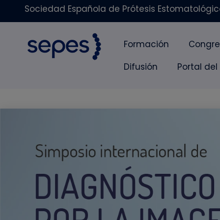
Sociedad Española de Prótesis Estomatológica
Formación
Congre
Difusión
Portal del