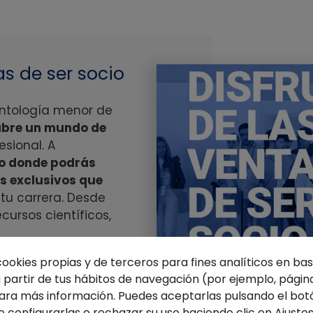
s de ser socio
ontología menor de
 abre un mundo de
esional. A
o donde podrás
os exclusivos que
tu carrera. Desde
ursos científicos,
cookies propias y de terceros para fines analíticos en base
AJAS
partir de tus hábitos de navegación (por ejemplo, página
ra más información. Puedes aceptarlas pulsando el bot
o configurarlas o rechazar su uso haciendo clic en
Ajuste