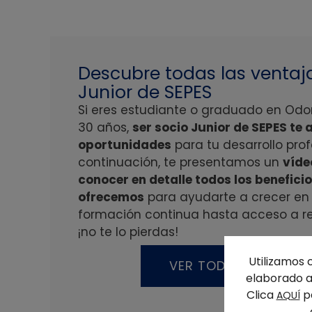
Descubre todas las ventaja
Junior de SEPES
Si eres estudiante o graduado en Od
30 años,
ser socio Junior de SEPES te
oportunidades
para tu desarrollo prof
continuación, te presentamos un
víde
conocer en detalle todos los benefici
ofrecemos
para ayudarte a crecer en 
formación continua hasta acceso a rec
¡no te lo pierdas!
Utilizamos 
VER TODAS LAS VENT
elaborado a 
Clica
pa
AQUÍ