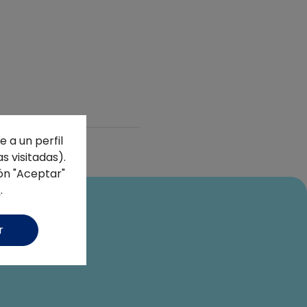
 a un perfil
s visitadas).
ón "Aceptar"
s
.
r