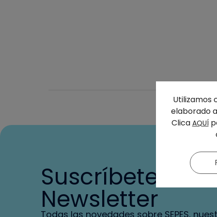
Utilizamos 
elaborado a 
Clica
pa
AQUÍ
Suscríbete a nu
Newsletter
Todas las novedades sobre SEPES, nues