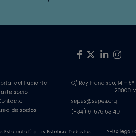
ortal del Paciente
C/ Rey Francisco, 14 - 5º
28008 M
Hazte socio
Contacto
sepes@sepes.org
Área de socios
(+34) 91 576 53 40
Aviso legal
P
 Estomatológica y Estética. Todos los