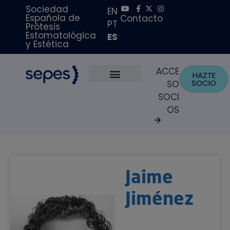
Sociedad
EN
Española de
Contacto
PT
Prótesis
Estomatológica
ES
y Estética
ACCE
HAZTE
SOCIO
SO
Sobre Nosotros
Becas y Premios
Portal del Paciente
SOCI
OS
Jaime
Jiménez