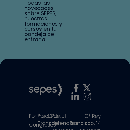
Todas las
novedades
sobre SEPES,
nuestras
formaciones y
cursos en tu
bandeja de
entrada
Formación
Portal de
Portal
C/ Rey
Transparencia
del
Francisco, 14
Congresos