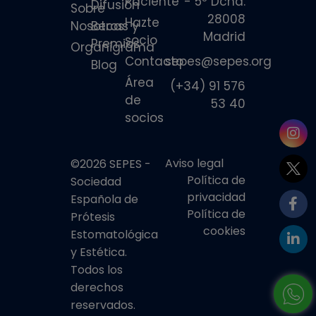
Paciente
- 5º Dcha.
Difusión
Sobre
28008
Hazte
Nosotros
Becas y
Madrid
socio
Premios
Organigrama
Contacto
sepes@sepes.org
Blog
Área
(+34) 91 576
de
53 40
socios
Aviso legal
©2026 SEPES -
Política de
Sociedad
privacidad
Española de
Política de
Prótesis
cookies
Estomatológica
y Estética.
Todos los
derechos
reservados.