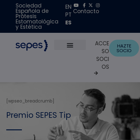
Sociedad
EN
Española de
Contacto
PT
Prótesis
Estomatológica
ES
y Estética
ACCE
HAZTE
SOCIO
SO
Sobre Nosotros
Becas y Premios
Portal del Paciente
SOCI
OS
[wpseo_breadcrumb]
Premio SEPES Tip