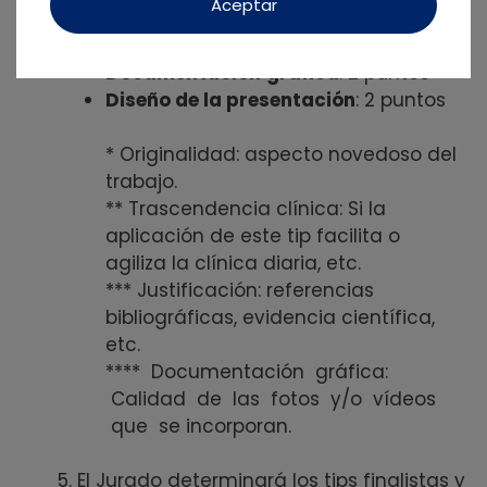
Aceptar
Trascendencia clínica
: 2 puntos**
Justificación
: 2 puntos***
Documentación
gráfica
: 2 puntos****
Diseño de la presentación
: 2 puntos
* Originalidad: aspecto novedoso del
trabajo.
** Trascendencia clínica: Si la
aplicación de este tip facilita o
agiliza la clínica diaria, etc.
*** Justificación: referencias
bibliográficas, evidencia científica,
etc.
**** Documentación gráfica:
Calidad de las fotos y/o vídeos
que se incorporan.
El Jurado determinará los tips finalistas y