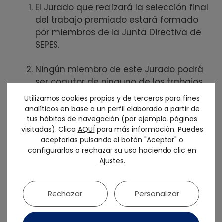
El Jurado que realizará la selección final
del trabajo premiado estará formado
por miembros de la Junta Directiva de
SEPES.
Ningún miembro de este Jurado podrá
ser coautor de ninguno de los trabajos
presentados.
Utilizamos cookies propias y de terceros para fines
analíticos en base a un perfil elaborado a partir de
El Jurado tendrá la capacidad para
tus hábitos de navegación (por ejemplo, páginas
visitadas). Clica
AQUÍ
para más información. Puedes
evaluar, y en su caso excluir, aquellos
aceptarlas pulsando el botón "Aceptar" o
tips cuya relación con el campo de la
configurarlas o rechazar su uso haciendo clic en
prostodoncia sea insuficiente.
Ajustes
.
El Jurado justificará su decisión, en base
a los siguientes criterios:
Rechazar
Personalizar
Originalidad
: 2 puntos*