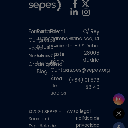
Formación
Portal de
Portal
C/ Rey
Transparencia
del
Francisco, 14
Congresos
Paciente
- 5º Dcha.
Difusión
Sobre
28008
Hazte
Nosotros
Becas y
Madrid
socio
Premios
Organigrama
Contacto
sepes@sepes.org
Blog
Área
(+34) 91 576
de
53 40
socios
Aviso legal
©2026 SEPES -
Política de
Sociedad
privacidad
Española de