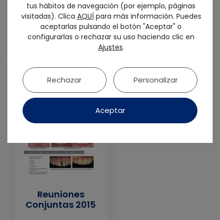
Reuniones
tus hábitos de navegación (por ejemplo, páginas
Conjuntas 2016
visitadas). Clica
AQUÍ
para más información. Puedes
Girona
aceptarlas pulsando el botón "Aceptar" o
configurarlas o rechazar su uso haciendo clic en
Ajustes
.
Rechazar
Personalizar
Aceptar
Reuniones
Conjuntas 2015