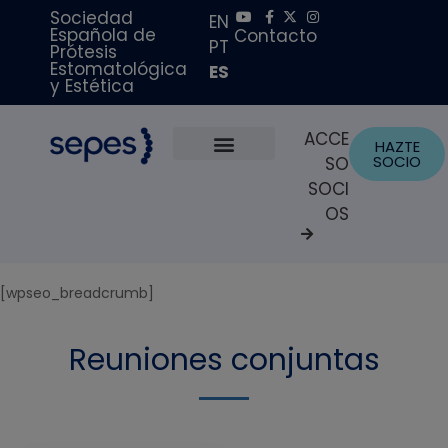
Sociedad
EN
Española de
Contacto
PT
Prótesis
Estomatológica
ES
y Estética
ACCE
HAZTE
SOCIO
SO
Sobre Nosotros
Becas y Premios
Portal del Paciente
SOCI
OS
[wpseo_breadcrumb]
Reuniones conjuntas