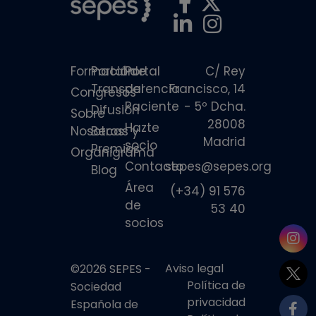
Formación
Portal de
Portal
C/ Rey
Transparencia
del
Francisco, 14
Congresos
Paciente
- 5º Dcha.
Difusión
Sobre
28008
Hazte
Nosotros
Becas y
Madrid
socio
Premios
Organigrama
Contacto
sepes@sepes.org
Blog
Área
(+34) 91 576
de
53 40
socios
Aviso legal
©2026 SEPES -
Política de
Sociedad
privacidad
Española de