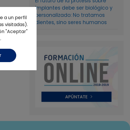
El futuro de la prótesis sobre
implantes debe ser biológico y
personalizado: No tratamos
 a un perfil
dientes, sino seres humanos
s visitadas).
ón "Aceptar"
s
.
r