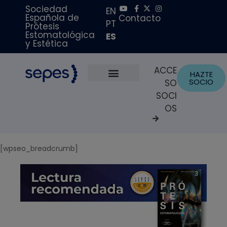
Sociedad
EN
Española de
Contacto
PT
Prótesis
Estomatológica
ES
y Estética
ACCE
HAZTE
SOCIO
SO
Sobre Nosotros
Becas y Premios
Portal del Paciente
SOCI
OS
[wpseo_breadcrumb]