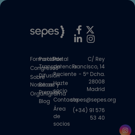
Formación
Portal de
Portal
C/ Rey
Transparencia
del
Francisco, 14
Congresos
Paciente
- 5º Dcha.
Difusión
Sobre
28008
Hazte
Nosotros
Becas y
Madrid
socio
Premios
Organigrama
Contacto
sepes@sepes.org
Blog
Área
(+34) 91 576
de
53 40
socios