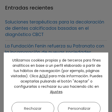
Entradas recientes
Soluciones terapéuticas para la decoloración
de dientes calcificados basadas en el
diagnóstico CBCT
La Fundación Fenin refuerza su Patronato con
la incorporación de nuevas sociedades
científicas
Utilizamos cookies propias y de terceros para fines
analíticos en base a un perfil elaborado a partir de
La mejor odontología restauradora
tus hábitos de navegación (por ejemplo, páginas
interdisciplinar y digitalizada reunió en Bilbao
visitadas). Clica
AQUÍ
para más información. Puedes
aceptarlas pulsando el botón "Aceptar" o
a más de 2.500 profesionales del sector en el
configurarlas o rechazar su uso haciendo clic en
54 congreso anual de SEPES
Ajustes
.
SEPES otorga al Dr. Francisco Martínez Rus la
Medalla de Oro de la sociedad
Rechazar
Personalizar