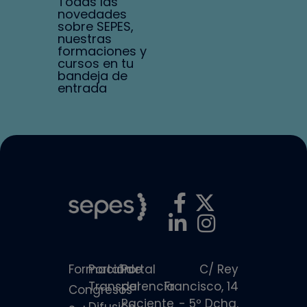
Todas las
novedades
sobre SEPES,
nuestras
formaciones y
cursos en tu
bandeja de
entrada
Formación
Portal de
Portal
C/ Rey
Transparencia
del
Francisco, 14
Congresos
Paciente
- 5º Dcha.
Difusión