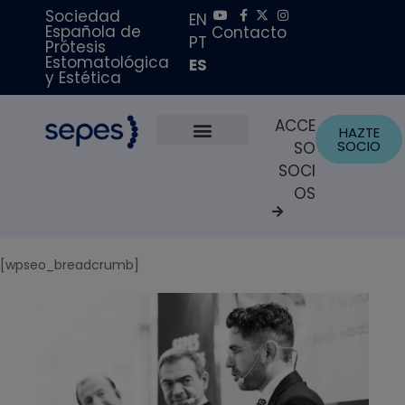
Sociedad
EN
Española de
Contacto
PT
Prótesis
Estomatológica
ES
y Estética
ACCE
HAZTE
SOCIO
SO
Sobre Nosotros
Becas y Premios
Portal del Paciente
SOCI
OS
[wpseo_breadcrumb]