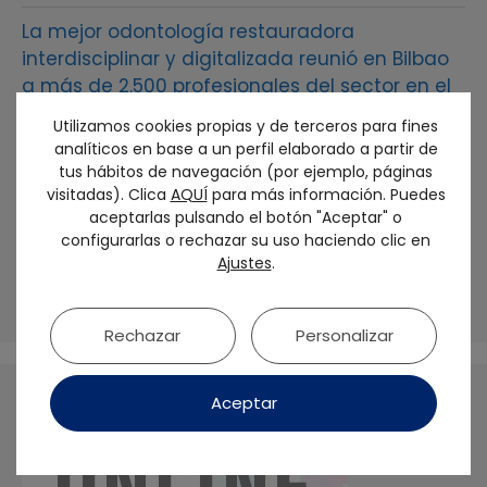
La mejor odontología restauradora
interdisciplinar y digitalizada reunió en Bilbao
a más de 2.500 profesionales del sector en el
54 congreso anual de SEPES
Utilizamos cookies propias y de terceros para fines
analíticos en base a un perfil elaborado a partir de
SEPES otorga al Dr. Francisco Martínez Rus la
tus hábitos de navegación (por ejemplo, páginas
Medalla de Oro de la sociedad
visitadas). Clica
AQUÍ
para más información. Puedes
aceptarlas pulsando el botón "Aceptar" o
El futuro de la prótesis sobre implantes debe
configurarlas o rechazar su uso haciendo clic en
Ajustes
.
ser biológico y personalizado: No tratamos
dientes, sino seres humanos
Rechazar
Personalizar
Aceptar