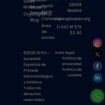
Sobre
28008
Hazte
Nosotros
Becas y
Madrid
socio
Premios
Organigrama
Contacto
sepes@sepes.org
Blog
Área
(+34) 91 576
de
53 40
socios
Aviso legal
©2026 SEPES -
Política de
Sociedad
privacidad
Española de
Política de
Prótesis
cookies
Estomatológica
y Estética.
Todos los
derechos
reservados.