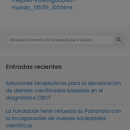
mejores-investigadores-
mundo_135751_102.html
Botón de b
Buscar:
Entradas recientes
Soluciones terapéuticas para la decoloración
de dientes calcificados basadas en el
diagnóstico CBCT
La Fundación Fenin refuerza su Patronato con
la incorporación de nuevas sociedades
científicas