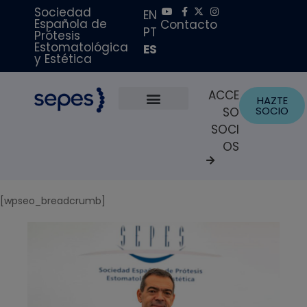
Sociedad
EN
Española de
Contacto
PT
Prótesis
Estomatológica
ES
y Estética
ACCE
HAZTE
SOCIO
SO
Sobre Nosotros
Becas y Premios
Portal del Paciente
SOCI
OS
[wpseo_breadcrumb]