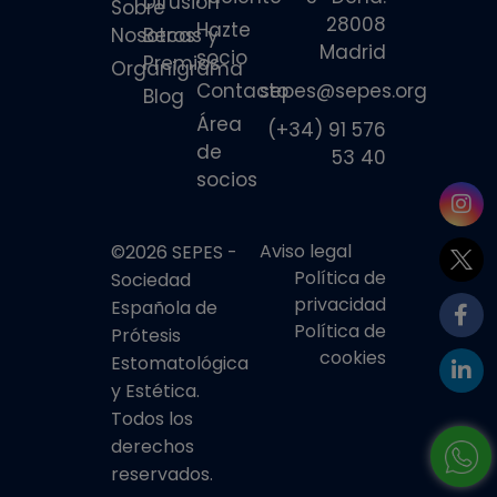
Difusión
Sobre
28008
Hazte
Nosotros
Becas y
Madrid
socio
Premios
Organigrama
Contacto
sepes@sepes.org
Blog
Área
(+34) 91 576
de
53 40
socios
Aviso legal
©2026 SEPES -
Política de
Sociedad
privacidad
Española de
Política de
Prótesis
cookies
Estomatológica
y Estética.
Todos los
derechos
reservados.