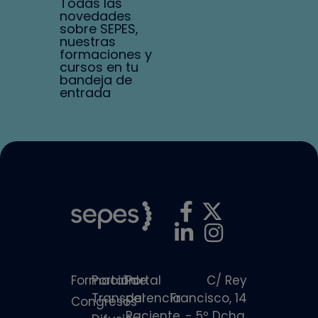
Todas las
novedades
sobre SEPES,
nuestras
formaciones y
cursos en tu
bandeja de
entrada
Formación
Portal de
Portal
C/ Rey
Transparencia
del
Francisco, 14
Congresos
Paciente
- 5º Dcha.