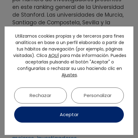
en este ranking general de la Universidad
de Stanford. Las universidades de Murcia,
Santiago de Compostela, Sevilla y la
Universitat Internacional de Catalunya
Utilizamos cookies propias y de terceros para fines
aportan a grandes investigadores a este
analíticos en base a un perfil elaborado a partir de
ranking. Con respecto a esta última, SEPES
tus hábitos de navegación (por ejemplo, páginas
felicita al Dr. José Nart, presidente de
visitadas). Clica
AQUÍ
para más información. Puedes
SEPA, sociedad que mantiene una
aceptarlas pulsando el botón "Aceptar" o
estrecha relación, por su presencia en
configurarlas o rechazar su uso haciendo clic en
Ajustes
.
esta clasificación.
Mas información de los científicos
Rechazar
Personalizar
presentes en este ranking en este enlace:
Aceptar
https://www.consalud.es/dentalia/profesi
onales-dental/ranking-stanford-incluye-
37-odontologos-espanoles-entre-