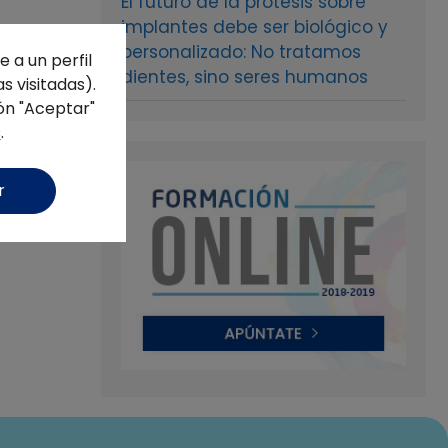
El futuro de la prótesis sobre
implantes debe ser biológico y
personalizado: No tratamos
 a un perfil
dientes, sino seres humanos
s visitadas).
ón "Aceptar"
s
.
r