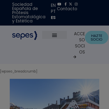
Sociedad
EN
Española de
Contacto
PT
Prótesis
Estomatológica
ES
y Estética
ACCE
HAZTE
SOCIO
SO
Sobre Nosotros
Becas y Premios
Portal del Paciente
SOCI
OS
[wpseo_breadcrumb]