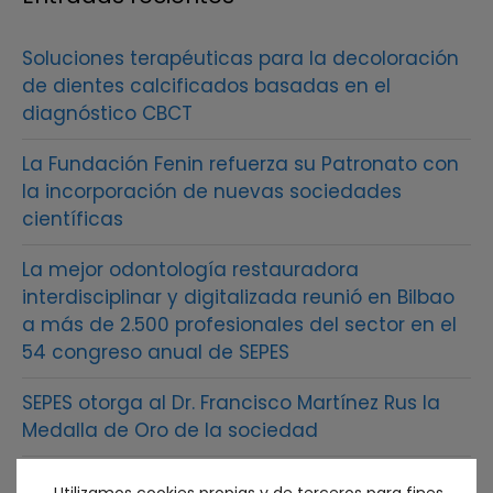
Soluciones terapéuticas para la decoloración
de dientes calcificados basadas en el
diagnóstico CBCT
La Fundación Fenin refuerza su Patronato con
la incorporación de nuevas sociedades
científicas
La mejor odontología restauradora
interdisciplinar y digitalizada reunió en Bilbao
a más de 2.500 profesionales del sector en el
54 congreso anual de SEPES
SEPES otorga al Dr. Francisco Martínez Rus la
Medalla de Oro de la sociedad
El futuro de la prótesis sobre implantes debe
Utilizamos cookies propias y de terceros para fines