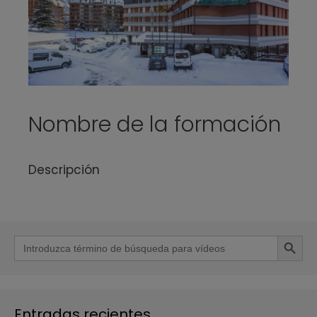
Nombre de la formación
Descripción
Botón de b
Buscar:
Entradas recientes