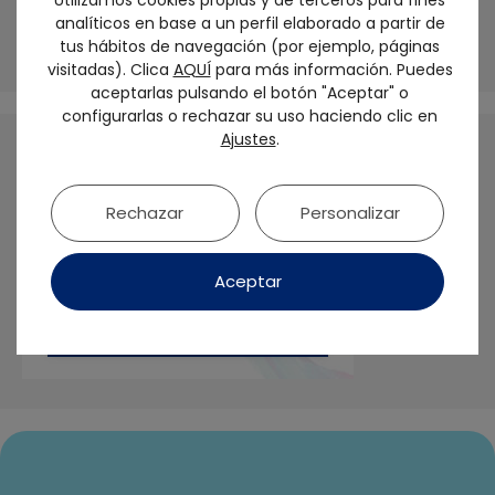
ser biológico y personalizado: No tratamos
analíticos en base a un perfil elaborado a partir de
dientes, sino seres humanos
tus hábitos de navegación (por ejemplo, páginas
visitadas). Clica
AQUÍ
para más información. Puedes
aceptarlas pulsando el botón "Aceptar" o
configurarlas o rechazar su uso haciendo clic en
Ajustes
.
Rechazar
Personalizar
Aceptar