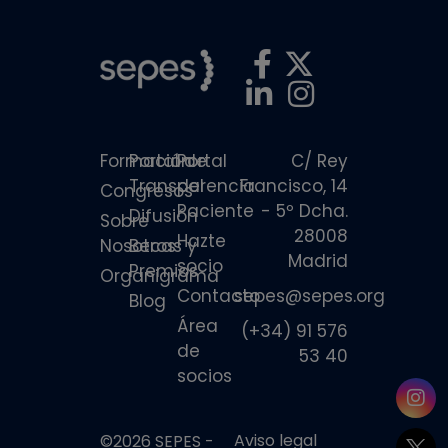
Formación
Portal de
Portal
C/ Rey
Transparencia
del
Francisco, 14
Congresos
Paciente
- 5º Dcha.
Difusión
Sobre
28008
Hazte
Nosotros
Becas y
Madrid
socio
Premios
Organigrama
Contacto
sepes@sepes.org
Blog
Área
(+34) 91 576
de
53 40
socios
Aviso legal
©2026 SEPES -