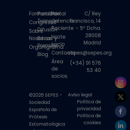
Formación
Portal de
Portal
C/ Rey
Transparencia
del
Francisco, 14
Congresos
Paciente
- 5º Dcha.
Difusión
Sobre
28008
Hazte
Nosotros
Becas y
Madrid
socio
Premios
Organigrama
Contacto
sepes@sepes.org
Blog
Área
(+34) 91 576
de
53 40
socios
Aviso legal
©2026 SEPES -
Política de
Sociedad
privacidad
Española de
Política de
Prótesis
cookies
Estomatológica