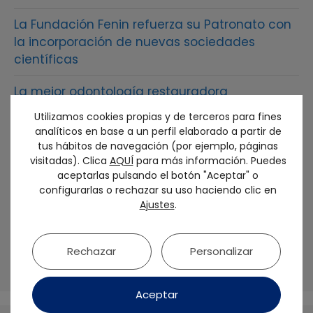
La Fundación Fenin refuerza su Patronato con
la incorporación de nuevas sociedades
científicas
La mejor odontología restauradora
interdisciplinar y digitalizada reunió en Bilbao
Utilizamos cookies propias y de terceros para fines
a más de 2.500 profesionales del sector en el
analíticos en base a un perfil elaborado a partir de
54 congreso anual de SEPES
tus hábitos de navegación (por ejemplo, páginas
visitadas). Clica
AQUÍ
para más información. Puedes
SEPES otorga al Dr. Francisco Martínez Rus la
aceptarlas pulsando el botón "Aceptar" o
configurarlas o rechazar su uso haciendo clic en
Medalla de Oro de la sociedad
Ajustes
.
El futuro de la prótesis sobre implantes debe
ser biológico y personalizado: No tratamos
Rechazar
Personalizar
dientes, sino seres humanos
Aceptar