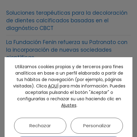
Soluciones terapéuticas para la decoloración
de dientes calcificados basadas en el
diagnóstico CBCT
La Fundación Fenin refuerza su Patronato con
la incorporación de nuevas sociedades
científicas
Utilizamos cookies propias y de terceros para fines
La mejor odontología restauradora
analíticos en base a un perfil elaborado a partir de
interdisciplinar y digitalizada reunió en Bilbao
tus hábitos de navegación (por ejemplo, páginas
visitadas). Clica
AQUÍ
para más información. Puedes
a más de 2.500 profesionales del sector en el
aceptarlas pulsando el botón "Aceptar" o
54 congreso anual de SEPES
configurarlas o rechazar su uso haciendo clic en
Ajustes
.
SEPES otorga al Dr. Francisco Martínez Rus la
Medalla de Oro de la sociedad
Rechazar
Personalizar
El futuro de la prótesis sobre implantes debe