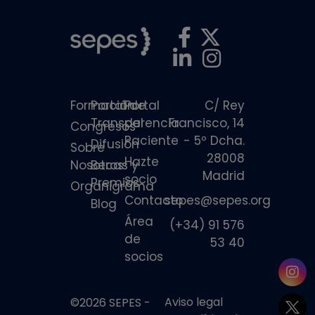
Formación
Portal de
Portal
C/ Rey
Transparencia
del
Francisco, 14
Congresos
Paciente
- 5º Dcha.
Difusión
Sobre
28008
Hazte
Nosotros
Becas y
Madrid
socio
Premios
Organigrama
Contacto
sepes@sepes.org
Blog
Área
(+34) 91 576
de
53 40
socios
Aviso legal
©2026 SEPES -