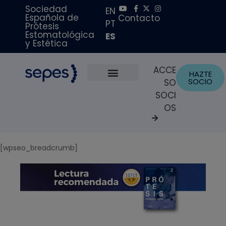
Sociedad
EN
Española de
Contacto
PT
Prótesis
Estomatológica
ES
y Estética
ACCE
HAZTE
SOCIO
SO
Sobre Nosotros
Becas y Premios
Portal del Paciente
SOCI
OS
[wpseo_breadcrumb]