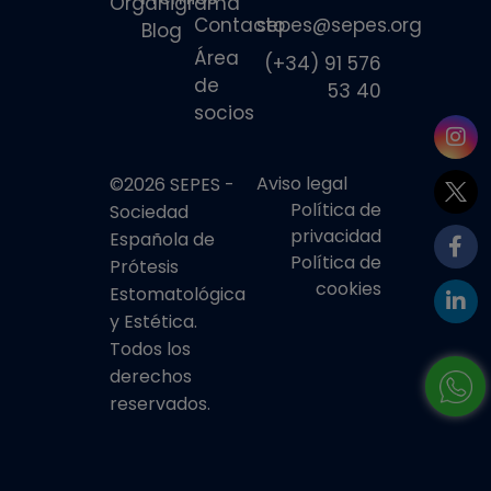
Organigrama
Contacto
sepes@sepes.org
Blog
Área
(+34) 91 576
de
53 40
socios
Aviso legal
©2026 SEPES -
Política de
Sociedad
privacidad
Española de
Política de
Prótesis
cookies
Estomatológica
y Estética.
Todos los
derechos
reservados.