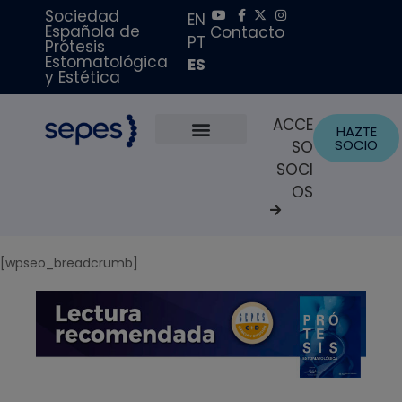
Sociedad
EN
Española de
Contacto
PT
Prótesis
Estomatológica
ES
y Estética
ACCE
HAZTE
SOCIO
SO
Sobre Nosotros
Becas y Premios
Portal del Paciente
SOCI
OS
[wpseo_breadcrumb]