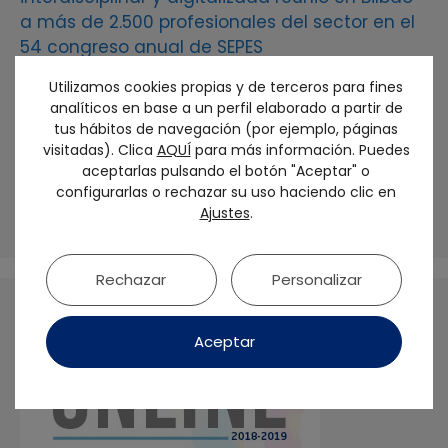
a más de 2.500 profesionales del sector en el
54 congreso anual de SEPES
Utilizamos cookies propias y de terceros para fines
SEPES otorga al Dr. Francisco Martínez Rus la
analíticos en base a un perfil elaborado a partir de
Medalla de Oro de la sociedad
tus hábitos de navegación (por ejemplo, páginas
visitadas). Clica
AQUÍ
para más información. Puedes
El futuro de la prótesis sobre implantes debe
aceptarlas pulsando el botón "Aceptar" o
ser biológico y personalizado: No tratamos
configurarlas o rechazar su uso haciendo clic en
dientes, sino seres humanos
Ajustes
.
Rechazar
Personalizar
Aceptar