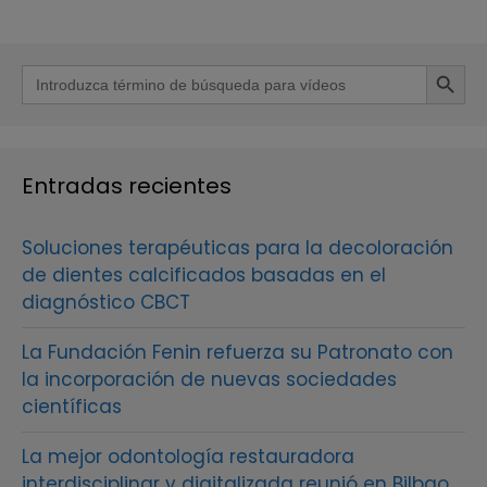
Botón de b
Buscar:
Entradas recientes
Soluciones terapéuticas para la decoloración
de dientes calcificados basadas en el
diagnóstico CBCT
La Fundación Fenin refuerza su Patronato con
la incorporación de nuevas sociedades
científicas
La mejor odontología restauradora
interdisciplinar y digitalizada reunió en Bilbao