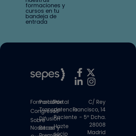
formaciones y
cursos en tu
bandeja de
entrada
Formación
Portal de
Portal
C/ Rey
Transparencia
del
Francisco, 14
Congresos
Paciente
- 5º Dcha.
Difusión
Sobre
28008
Hazte
Nosotros
Becas y
Madrid
socio
Premios