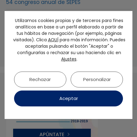
54 congreso anual de SEPES
SEPES otorga al Dr. Francisco Martínez Rus la
Utilizamos cookies propias y de terceros para fines
Medalla de Oro de la sociedad
analíticos en base a un perfil elaborado a partir de
tus hábitos de navegación (por ejemplo, páginas
El futuro de la prótesis sobre implantes debe
visitadas). Clica
AQUÍ
para más información. Puedes
ser biológico y personalizado: No tratamos
aceptarlas pulsando el botón "Aceptar" o
dientes, sino seres humanos
configurarlas o rechazar su uso haciendo clic en
Ajustes
.
Rechazar
Personalizar
Aceptar