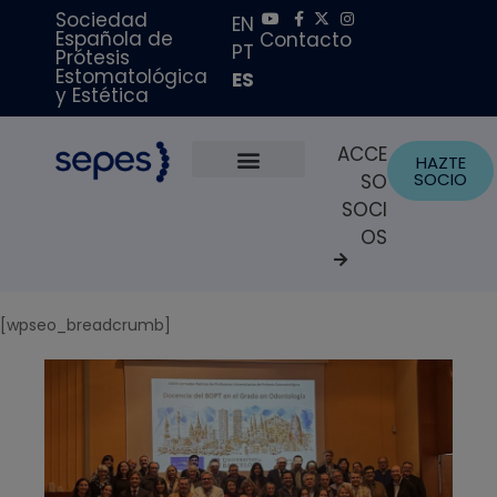
Sociedad
EN
Española de
Contacto
PT
Prótesis
Estomatológica
ES
y Estética
ACCE
HAZTE
SOCIO
SO
Sobre Nosotros
Becas y Premios
Portal del Paciente
SOCI
OS
[wpseo_breadcrumb]