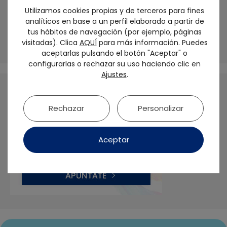
Utilizamos cookies propias y de terceros para fines
El futuro de la prótesis sobre implantes debe
analíticos en base a un perfil elaborado a partir de
ser biológico y personalizado: No tratamos
tus hábitos de navegación (por ejemplo, páginas
dientes, sino seres humanos
visitadas). Clica
AQUÍ
para más información. Puedes
aceptarlas pulsando el botón "Aceptar" o
configurarlas o rechazar su uso haciendo clic en
Ajustes
.
Rechazar
Personalizar
Aceptar