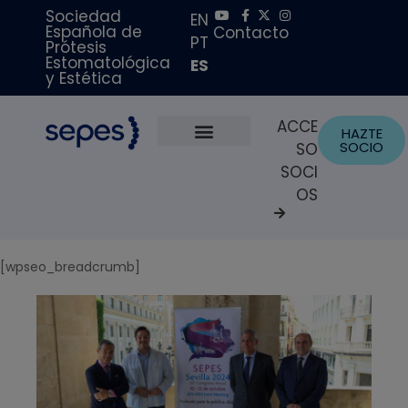
Sociedad
EN
Española de
Contacto
PT
Prótesis
Estomatológica
ES
y Estética
ACCE
HAZTE
SOCIO
SO
Sobre Nosotros
Becas y Premios
Portal del Paciente
SOCI
OS
[wpseo_breadcrumb]