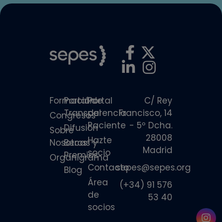
Formación
Portal de
Portal
C/ Rey
Transparencia
del
Francisco, 14
Congresos
Paciente
- 5º Dcha.
Difusión
Sobre
28008
Hazte
Nosotros
Becas y
Madrid
socio
Premios
Organigrama
Contacto
sepes@sepes.org
Blog
Área
(+34) 91 576
de
53 40
socios