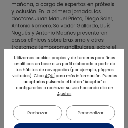
mañana, a cargo de expertos en prótesis
y oclusión. En la primera jornada, los
doctores Juan Manuel Prieto, Diego Soler,
Antonio Romero, Salvador Gallardo, Lluís
Nogués y Antonio Meaños presentaron
casos clínicos sobre bruxismo y otros
trastornos temporomandibulares, sobre el
cambio de paradigma en el concepto de
Utilizamos cookies propias y de terceros para fines
posición mandibular, sobre la disestesia
analíticos en base a un perfil elaborado a partir de
oclusal, sobre los signos y síntomas en los
tus hábitos de navegación (por ejemplo, páginas
pacientes disfuncionales, los dispositivos
visitadas). Clica
AQUÍ
para más información. Puedes
aceptarlas pulsando el botón "Aceptar" o
de avance mandibular en pacientes AOS,
configurarlas o rechazar su uso haciendo clic en
así como sobre oclusión y dinámica
Ajustes
.
mandibular en el flujo de trabajo digital.
Por su parte, los seis expertos que
Rechazar
Personalizar
participaron en la segunda jornada:
Gerardo Ruales, Adelaida Domínguez, Iria