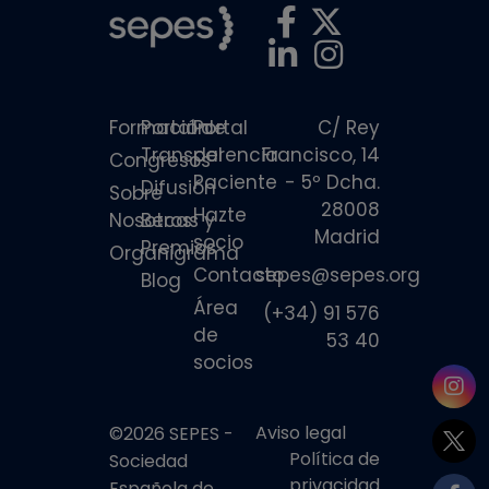
Formación
Portal de
Portal
C/ Rey
Transparencia
del
Francisco, 14
Congresos
Paciente
- 5º Dcha.
Difusión
Sobre
28008
Hazte
Nosotros
Becas y
Madrid
socio
Premios
Organigrama
Contacto
sepes@sepes.org
Blog
Área
(+34) 91 576
de
53 40
socios
Aviso legal
©2026 SEPES -
Política de
Sociedad
privacidad
Española de