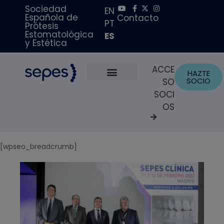
Sociedad
EN
Española de
Contacto
PT
Prótesis
Estomatológica
ES
y Estética
ACCE
HAZTE
SOCIO
SO
Sobre Nosotros
Becas y Premios
Portal del Paciente
SOCI
OS
[wpseo_breadcrumb]