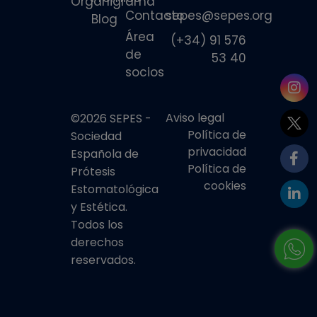
Organigrama
Contacto
sepes@sepes.org
Blog
Área
(+34) 91 576
de
53 40
socios
Aviso legal
©2026 SEPES -
Política de
Sociedad
privacidad
Española de
Política de
Prótesis
cookies
Estomatológica
y Estética.
Todos los
derechos
reservados.