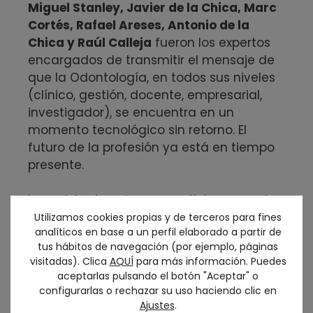
Miguel Stanley, Javier de la Chica, Marc
Cortés, Rafael Areses, Antonio de la
Chica y Raúl Calleja
fueron los expertos
encargados de transmitir el mensaje de
que la Odontología, en todos sus niveles
(clínico, gestión, docente, empresarial,
investigador), se encuentra en un
momento tecnológico sin retorno. El
futuro de la profesión ya está en tiempo
presente.
Los asistentes al curso participaron en la
segunda jornada de una interesante
Utilizamos cookies propias y de terceros para fines
analíticos en base a un perfil elaborado a partir de
sesión tecnológica,
Techatlon
, en la que
tus hábitos de navegación (por ejemplo, páginas
probaron diferentes dispositivos y
visitadas). Clica
AQUÍ
para más información. Puedes
tecnologías de Inteligencia Artificial
aceptarlas pulsando el botón "Aceptar" o
generativa, Realidad Aumentada e
configurarlas o rechazar su uso haciendo clic en
impresión 3D. Al finalizar, todo el grupo
Ajustes
.