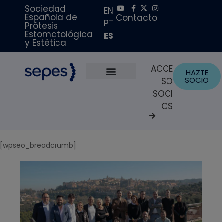
Sociedad
EN
Española de
Contacto
PT
Prótesis
Estomatológica
ES
y Estética
ACCE
HAZTE
SOCIO
SO
Sobre Nosotros
Becas y Premios
Portal del Paciente
SOCI
OS
[wpseo_breadcrumb]