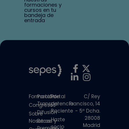
formaciones y
cursos en tu
bandeja de
entrada
Formación
Portal de
Portal
C/ Rey
Transparencia
del
Francisco, 14
Congresos
Paciente
- 5º Dcha.
Difusión
Sobre
28008
Hazte
Nosotros
Becas y
Madrid
socio
Premios