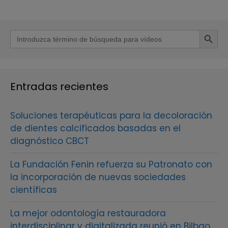
Botón de b
Buscar:
Entradas recientes
Soluciones terapéuticas para la decoloración
de dientes calcificados basadas en el
diagnóstico CBCT
La Fundación Fenin refuerza su Patronato con
la incorporación de nuevas sociedades
científicas
La mejor odontología restauradora
interdisciplinar y digitalizada reunió en Bilbao