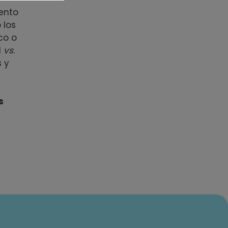
ento
 los
co o
l
vs
.
s y
s