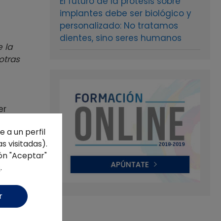
El futuro de la prótesis sobre
implantes debe ser biológico y
personalizado: No tratamos
dientes, sino seres humanos
 la
otras
er
os
 a un perfil
s visitadas).
ón "Aceptar"
s
.
e a
s por
r