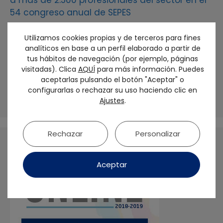
a más de 2.500 profesionales del sector en el
54 congreso anual de SEPES
SEPES otorga al Dr. Francisco Martínez Rus la
Utilizamos cookies propias y de terceros para fines
Medalla de Oro de la sociedad
analíticos en base a un perfil elaborado a partir de
tus hábitos de navegación (por ejemplo, páginas
visitadas). Clica
AQUÍ
para más información. Puedes
El futuro de la prótesis sobre implantes debe
aceptarlas pulsando el botón "Aceptar" o
ser biológico y personalizado: No tratamos
configurarlas o rechazar su uso haciendo clic en
dientes, sino seres humanos
Ajustes
.
Rechazar
Personalizar
Aceptar