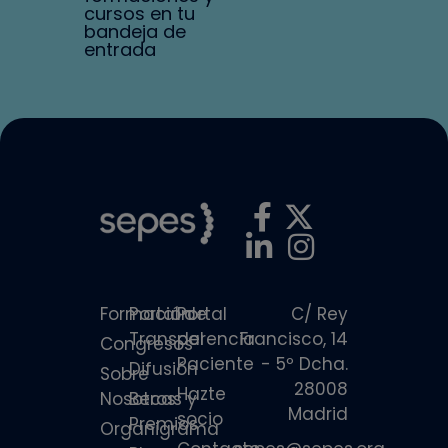
cursos en tu
bandeja de
entrada
Formación
Portal de
Portal
C/ Rey
Transparencia
del
Francisco, 14
Congresos
Paciente
- 5º Dcha.
Difusión
Sobre
28008
Hazte
Nosotros
Becas y
Madrid
socio
Premios
Organigrama