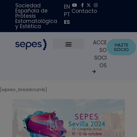
Sociedad
EN
Española de
Contacto
PT
Prótesis
Estomatológica
ES
y Estética
ACCE
HAZTE
SOCIO
SO
Sobre Nosotros
Becas y Premios
Portal del Paciente
SOCI
OS
[wpseo_breadcrumb]