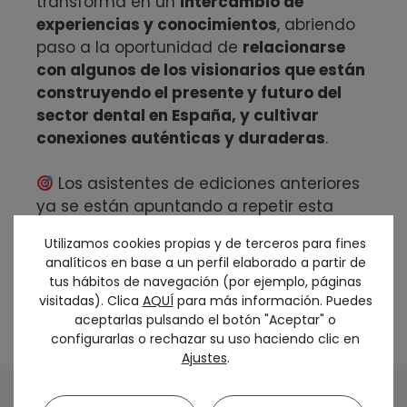
transforma en un
intercambio de
experiencias y conocimientos
, abriendo
paso a la oportunidad de
relacionarse
con algunos de los visionarios que están
construyendo el presente y futuro del
sector dental en España, y cultivar
conexiones auténticas y duraderas
.
Los asistentes de ediciones anteriores
ya se están apuntando a repetir esta
experiencia de plazas limitadas.
Utilizamos cookies propias y de terceros para fines
analíticos en base a un perfil elaborado a partir de
Descubre el programa completo e
tus hábitos de navegación (por ejemplo, páginas
inscríbete en
smartclinic.sepes.org
visitadas). Clica
AQUÍ
para más información. Puedes
aceptarlas pulsando el botón "Aceptar" o
configurarlas o rechazar su uso haciendo clic en
Ajustes
.
Botón de b
Buscar: