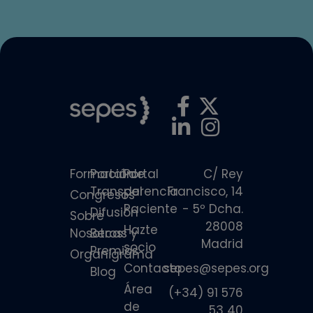
Formación
Portal de
Portal
C/ Rey
Transparencia
del
Francisco, 14
Congresos
Paciente
- 5º Dcha.
Difusión
Sobre
28008
Hazte
Nosotros
Becas y
Madrid
socio
Premios
Organigrama
Contacto
sepes@sepes.org
Blog
Área
(+34) 91 576
de
53 40