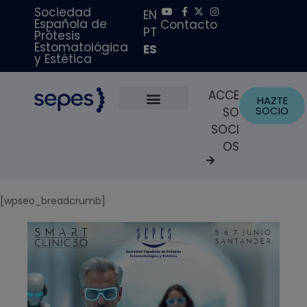
Sociedad
EN
Española de
Contacto
PT
Prótesis
Estomatológica
ES
y Estética
ACCE
HAZTE
SOCIO
SO
Sobre Nosotros
Becas y Premios
Portal del Paciente
SOCI
OS
[wpseo_breadcrumb]