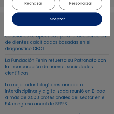
Rechazar
Personalizar
Aceptar
Entradas recientes
Soluciones terapéuticas para la decoloración
de dientes calcificados basadas en el
diagnóstico CBCT
La Fundación Fenin refuerza su Patronato con
la incorporación de nuevas sociedades
científicas
La mejor odontología restauradora
interdisciplinar y digitalizada reunió en Bilbao
a más de 2.500 profesionales del sector en el
54 congreso anual de SEPES