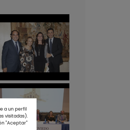
 a un perfil
s visitadas).
ón "Aceptar"
s
.