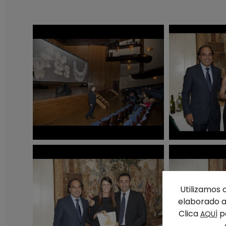
Utilizamos 
elaborado a 
Clica
pa
AQUÍ