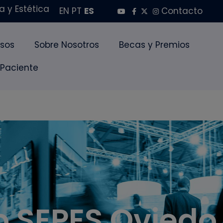
 y Estética
EN
PT
ES
Contacto
sos
Sobre Nosotros
Becas y Premios
 Paciente
 SEPES Oviedo