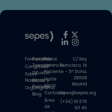
Formación
Portal de
Portal
C/ Rey
Transparencia
del
Francisco, 14
Congresos
Paciente
- 5º Dcha.
Difusión
Sobre
28008
Hazte
Nosotros
Becas y
Madrid
socio
Premios
Organigrama
Contacto
sepes@sepes.org
Blog
Área
(+34) 91 576
de
53 40