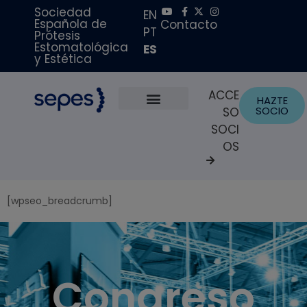
Sociedad
EN
Española de
Contacto
PT
Prótesis
Estomatológica
ES
y Estética
ACCE
HAZTE
SOCIO
SO
Sobre Nosotros
Becas y Premios
Portal del Paciente
SOCI
OS
[wpseo_breadcrumb]
Congreso