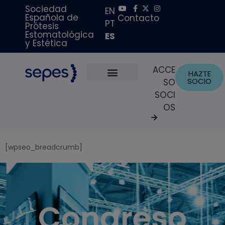
Sociedad
EN
Española de
Contacto
PT
Prótesis
Estomatológica
ES
y Estética
ACCE
HAZTE
SOCIO
SO
Sobre Nosotros
Becas y Premios
Portal del Paciente
SOCI
OS
[wpseo_breadcrumb]
Congreso