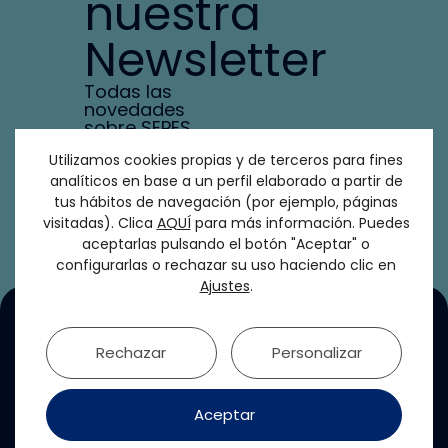
nuestra
Newsletter
Todas las
novedades
sobre SEPES,
nuestras
Utilizamos cookies propias y de terceros para fines
formaciones y
cursos en tu
analíticos en base a un perfil elaborado a partir de
bandeja de
tus hábitos de navegación (por ejemplo, páginas
entrada
visitadas). Clica
AQUÍ
para más información. Puedes
aceptarlas pulsando el botón "Aceptar" o
configurarlas o rechazar su uso haciendo clic en
Ajustes
.
Rechazar
Personalizar
Aceptar