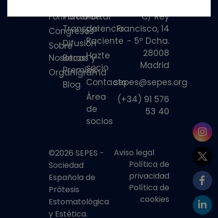
Formación
Portal de
Portal
C/ Rey
Transparencia
del
Francisco, 14
Congresos
Paciente
- 5º Dcha.
Difusión
Sobre
28008
Hazte
Nosotros
Becas y
Madrid
socio
Premios
Organigrama
Contacto
sepes@sepes.org
Blog
Área
(+34) 91 576
de
53 40
socios
Aviso legal
©2026 SEPES -
Política de
Sociedad
privacidad
Española de
Política de
Prótesis
cookies
Estomatológica
y Estética.