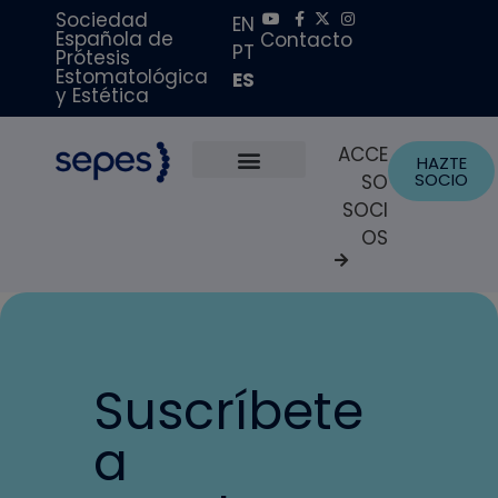
Sociedad
EN
Española de
Contacto
PT
Prótesis
Estomatológica
ES
y Estética
ACCE
HAZTE
SOCIO
SO
Sobre Nosotros
Becas y Premios
Portal del Paciente
SOCI
OS
Suscríbete
a