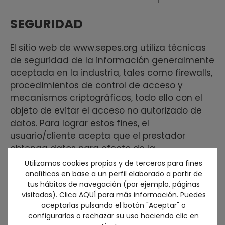
SEGURIDAD
El sitio web de www.sepes.org utiliza técnicas
de seguridad de la información generalmente
aceptada en la industria, tales como firewalls,
procedimientos de control de acceso y
mecanismos criptográficos, todo ello con el
objeto de evitar el acceso no autorizado de
datos. Para lograr estos fines, el
usuario/cliente acepta que el prestador
obtenga datos para efecto de la
correspondiente autenticación de los
Utilizamos cookies propias y de terceros para fines
controles de acceso.
analíticos en base a un perfil elaborado a partir de
tus hábitos de navegación (por ejemplo, páginas
visitadas). Clica
AQUÍ
para más información. Puedes
Tarjeta de crédito VISA o
aceptarlas pulsando el botón "Aceptar" o
MASTERCARD
configurarlas o rechazar su uso haciendo clic en