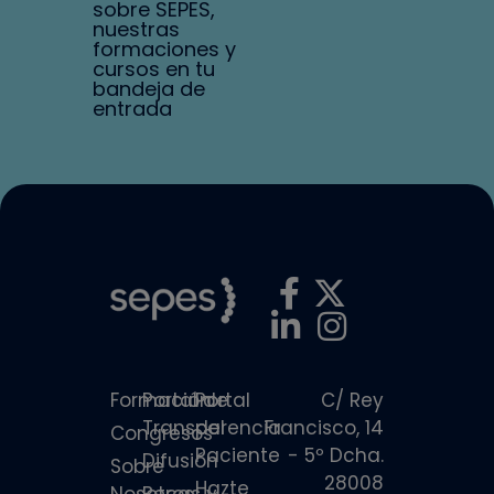
sobre SEPES,
nuestras
formaciones y
cursos en tu
bandeja de
entrada
Formación
Portal de
Portal
C/ Rey
Transparencia
del
Francisco, 14
Congresos
Paciente
- 5º Dcha.
Difusión
Sobre
28008
Hazte