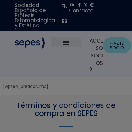
Sociedad
EN
Española de
Contacto
PT
Prótesis
Estomatológica
ES
y Estética
ACCE
HAZTE
SOCIO
SO
Sobre Nosotros
Becas y Premios
Portal del Paciente
SOCI
OS
[wpseo_breadcrumb]
Términos y condiciones de
compra en SEPES