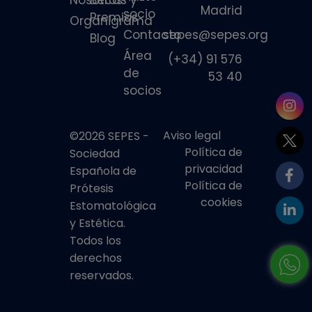
Nosotros
Becas y
Madrid
socio
Premios
Organigrama
Contacto
sepes@sepes.org
Blog
Área
(+34) 91 576
de
53 40
socios
Aviso legal
©2026 SEPES -
Política de
Sociedad
privacidad
Española de
Política de
Prótesis
cookies
Estomatológica
y Estética.
Todos los
derechos
reservados.