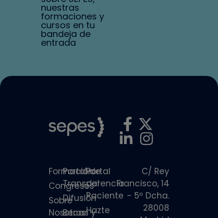
nuestras
formaciones y
cursos en tu
bandeja de
entrada
Formación
Portal de
Portal
C/ Rey
Transparencia
del
Francisco, 14
Congresos
Paciente
- 5º Dcha.
Difusión
Sobre
28008
Hazte
Nosotros
Becas y