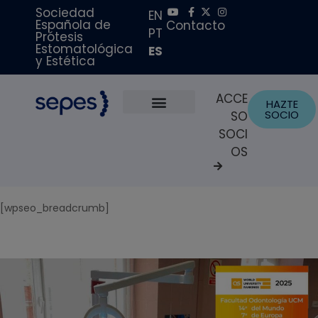
Sociedad
EN
Española de
Contacto
PT
Prótesis
Estomatológica
ES
y Estética
ACCE
HAZTE
SOCIO
SO
Sobre Nosotros
Becas y Premios
Portal del Paciente
SOCI
OS
[wpseo_breadcrumb]