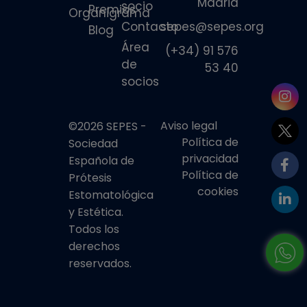
Madrid
socio
Premios
Organigrama
Contacto
sepes@sepes.org
Blog
Área
(+34) 91 576
de
53 40
socios
Aviso legal
©2026 SEPES -
Política de
Sociedad
privacidad
Española de
Política de
Prótesis
cookies
Estomatológica
y Estética.
Todos los
derechos
reservados.