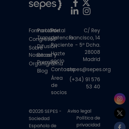
Formación
Portal de
Portal
C/ Rey
Transparencia
del
Francisco, 14
Congresos
Paciente
- 5º Dcha.
Difusión
Sobre
28008
Hazte
Nosotros
Becas y
Madrid
socio
Premios
Organigrama
Contacto
sepes@sepes.org
Blog
Área
(+34) 91 576
de
53 40
socios
Aviso legal
©2026 SEPES -
Política de
Sociedad
privacidad
Española de