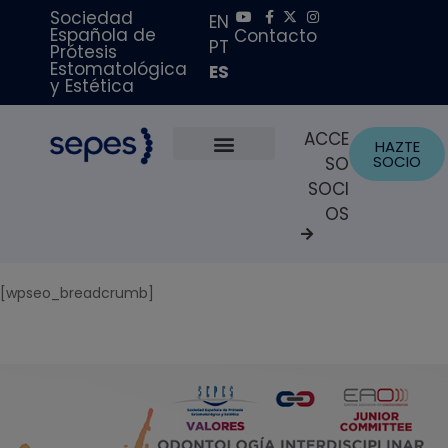
Sociedad
EN
Española de
Contacto
PT
Prótesis
Estomatológica
ES
y Estética
ACCE
HAZTE
SOCIO
SO
Sobre Nosotros
Becas y Premios
Portal del Paciente
SOCI
OS
[wpseo_breadcrumb]