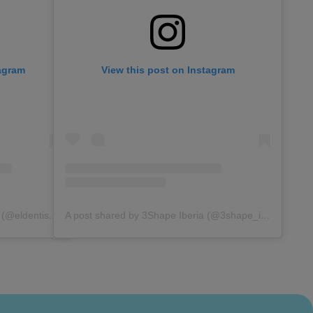
tagram
View this post on Instagram
A post shared by Inés Fructuoso (@eldentistamoderno)
A post shared by 3Shape Iberia (@3shape_iberia)