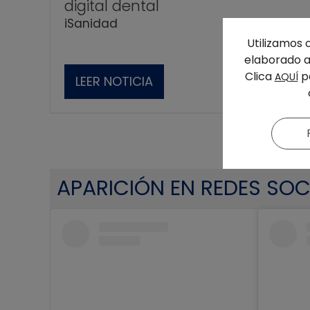
digital dental
iSanidad
Utilizamos 
elaborado a 
Clica
pa
AQUÍ
LEER NOTICIA
APARICIÓN EN REDES SOC