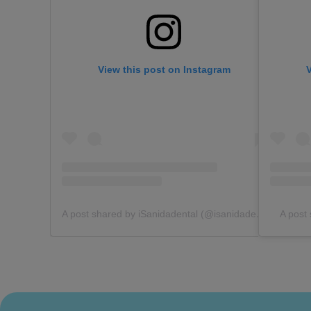
View this post on Instagram
V
A post shared by iSanidadental (@isanidadental)
A post 