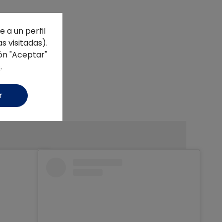
 a un perfil
s visitadas).
ón "Aceptar"
s
.
r