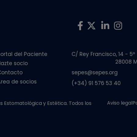
ortal del Paciente
C/ Rey Francisco, 14 - 5º
28008 M
Hazte socio
Contacto
sepes@sepes.org
Área de socios
(+34) 91 576 53 40
Aviso legal
P
 Estomatológica y Estética. Todos los