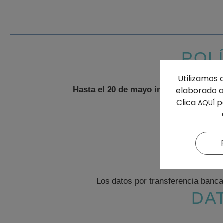
POL
Utilizamos 
elaborado a 
Hasta el 20 de mayo incluido:
Se devol
Clica
pa
Para
AQUÍ
Los datos por transferencia ban
DA