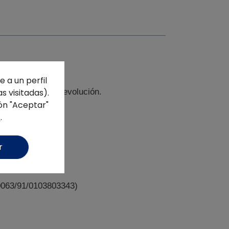
 a un perfil
s visitadas).
abrá derecho a devolución.
ón "Aceptar"
s
.
r
0063/91/0103803343)