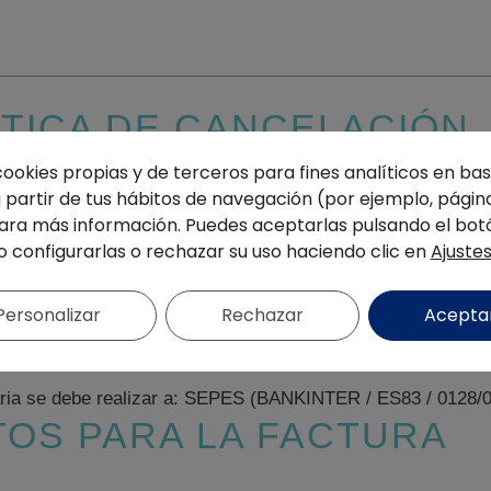
ÍTICA DE CANCELACIÓN
cookies propias y de terceros para fines analíticos en base
partir de tus hábitos de navegación (por ejemplo, página
verá el precio de la inscripción. Después de esa fecha no h
ra más información. Puedes aceptarlas pulsando el bot
 más información contactar con
lorena@sepes.org
o configurarlas o rechazar su uso haciendo clic en
Ajuste
FORMAS DE PAGO
Personalizar
Rechazar
Acepta
caria se debe realizar a: SEPES (BANKINTER / ES83 / 0128/
TOS PARA LA FACTURA