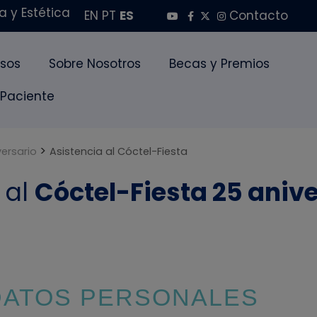
 y Estética
EN
PT
ES
Contacto
sos
Sobre Nosotros
Becas y Premios
 Paciente
>
versario
Asistencia al Cóctel-Fiesta
 al
Cóctel-Fiesta 25 aniv
DATOS PERSONALES