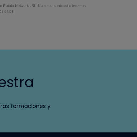
en Raiola Networks SL. No se comunicará a terceros.
los datos.
estra
tras formaciones y