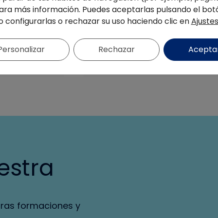
últimas noticias
ra más información. Puedes aceptarlas pulsando el bot
o configurarlas o rechazar su uso haciendo clic en
Ajuste
SUSCRÍBETE
Personalizar
Rechazar
Acepta
estra
tras formaciones y