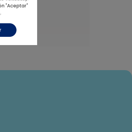
ón "Aceptar"
s
.
r