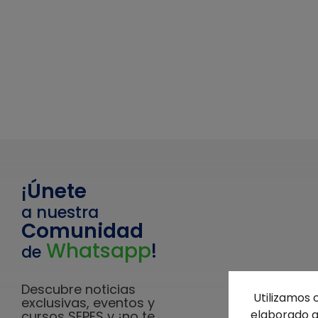
¡
Únete
a nuestra
Comunidad
Whatsapp
!
de
Descubre noticias
Utilizamos 
exclusivas, eventos y
elaborado a 
cursos SEPES y ¡no te