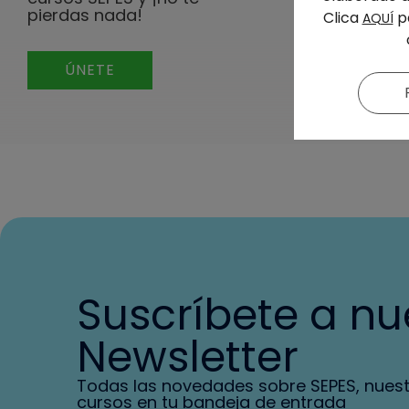
pierdas nada!
Clica
pa
AQUÍ
ÚNETE
Suscríbete a nu
Newsletter
Todas las novedades sobre SEPES, nues
cursos en tu bandeja de entrada