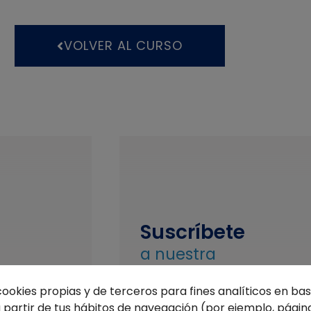
VOLVER AL CURSO
Suscríbete
a nuestra
Newsletter
cookies propias y de terceros para fines analíticos en base
si quieres recibir las
partir de tus hábitos de navegación (por ejemplo, página