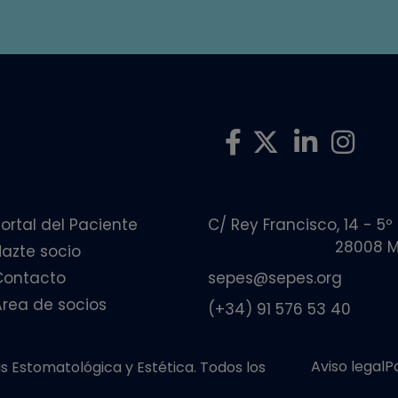
ortal del Paciente
C/ Rey Francisco, 14 - 5º
28008 M
Hazte socio
Contacto
sepes@sepes.org
Área de socios
(+34) 91 576 53 40
Aviso legal
P
 Estomatológica y Estética. Todos los