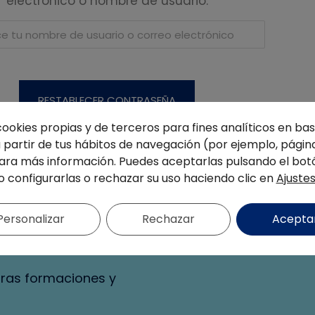
electrónico o nombre de usuario.
cookies propias y de terceros para fines analíticos en base
partir de tus hábitos de navegación (por ejemplo, página
ra más información. Puedes aceptarlas pulsando el bot
o configurarlas o rechazar su uso haciendo clic en
Ajuste
estra
Personalizar
Rechazar
Acepta
tras formaciones y