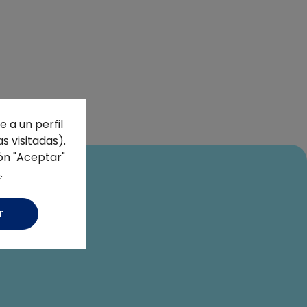
 a un perfil
s visitadas).
ón "Aceptar"
s
.
r