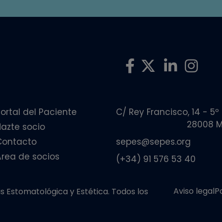
ortal del Paciente
C/ Rey Francisco, 14 - 5º
28008 M
Hazte socio
Contacto
sepes@sepes.org
Área de socios
(+34) 91 576 53 40
Aviso legal
P
 Estomatológica y Estética. Todos los