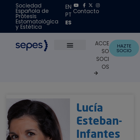
Sociedad
EN
Española de
Contacto
PT
Prótesis
Estomatológica
ES
y Estética
ACCE
HAZTE
SOCIO
SO
Sobre Nosotros
Becas y Premios
Portal del Paciente
SOCI
OS
Lucía
Esteban-
Infantes