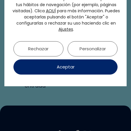
tus hábitos de navegación (por ejemplo, páginas
a
visitadas). Clica
AQUÍ
para más información. Puedes
aceptarlas pulsando el botón "Aceptar" o
nuestra
configurarlas o rechazar su uso haciendo clic en
Ajustes
.
Newsletter
Todas las
Rechazar
Personalizar
novedades
sobre SEPES,
nuestras
Aceptar
formaciones y
cursos en tu
bandeja de
entrada