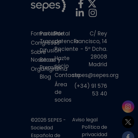
Formación
Portal de
Portal
C/ Rey
Transparencia
del
Francisco, 14
Congresos
Paciente
- 5º Dcha.
Difusión
Sobre
28008
Hazte
Nosotros
Becas y
Madrid
socio
Premios
Organigrama
Contacto
sepes@sepes.org
Blog
Área
(+34) 91 576
de
53 40
socios
Aviso legal
©2026 SEPES -
Política de
Sociedad
privacidad
Española de